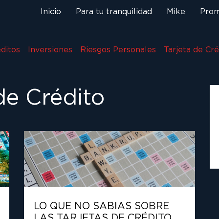
Inicio
Para tu tranquilidad
Mike
Prom
ditos
Inversiones
Riesgos Personales
Tarjeta de Cré
de Crédito
LO QUE NO SABIAS SOBRE
LAS TARJETAS DE CRÉDITO