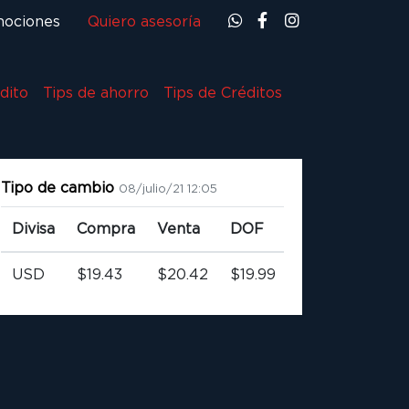
ociones
Quiero asesoría
dito
Tips de ahorro
Tips de Créditos
Tipo de cambio
08/julio/21 12:05
Divisa
Compra
Venta
DOF
USD
$19.43
$20.42
$19.99